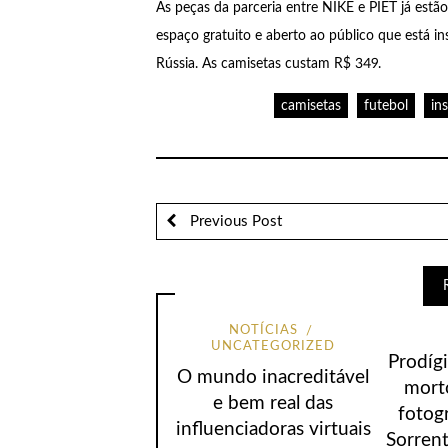
As peças da parceria entre NIKE e PIET já est
espaço gratuito e aberto ao público que está i
Rússia. As camisetas custam R$ 349.
camisetas
futebol
in
Previous Post
NOTÍCIAS
UNCATEGORIZED
Prodíg
O mundo inacreditável
mort
e bem real das
fotog
influenciadoras virtuais
Sorren