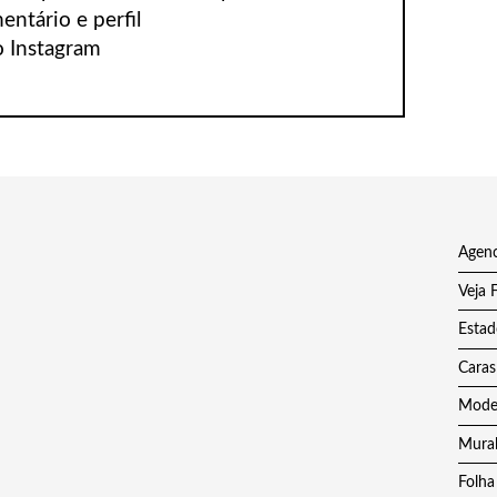
ntário e perfil
o Instagram
Agenc
Veja 
Estad
Caras
Model
Mural
Folha