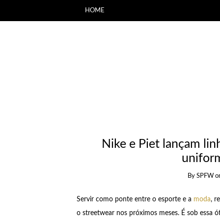
HOME
Nike e Piet lançam lin
unifor
By
SPFW
o
Servir como ponte entre o esporte e a
moda
, r
o streetwear nos próximos meses. É sob essa ót