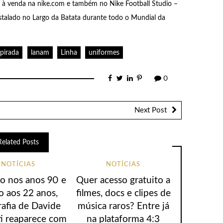
ão à venda na nike.com e também no Nike Football Studio –
nstalado no Largo da Batata durante todo o Mundial da
spirada
lanam
Linha
uniformes
0
Next Post
Related Posts
NOTÍCIAS
NOTÍCIAS
io nos anos 90 e
Quer acesso gratuito a
o aos 22 anos,
filmes, docs e clipes de
rafia de Davide
música raros? Entre já
ti reaparece com
na plataforma 4:3