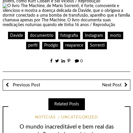
Davide
documentrio
fotografia
Instagram
morto
perfil
Prodgio
reaparece
Sorrenti
0
Previous Post
Next Post
Related Posts
NOTÍCIAS
UNCATEGORIZED
O mundo inacreditável e bem real das