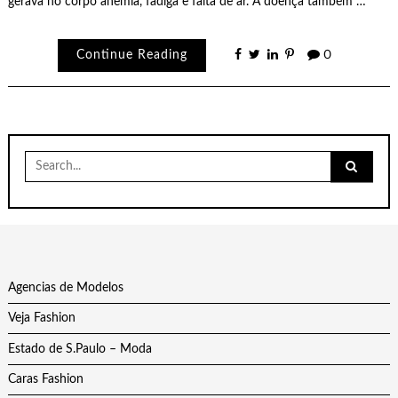
gerava no corpo anemia, fadiga e falta de ar. A doença também …
Continue Reading
0
Search
for:
Agencias de Modelos
Veja Fashion
Estado de S.Paulo – Moda
Caras Fashion