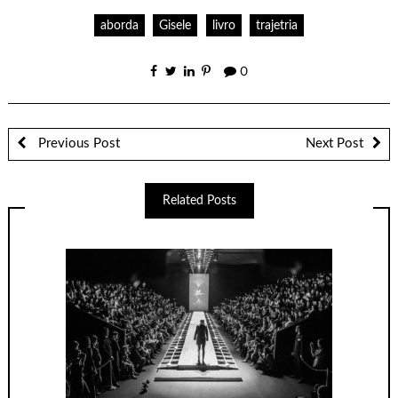
aborda
Gisele
livro
trajetria
0
Previous Post
Next Post
Related Posts